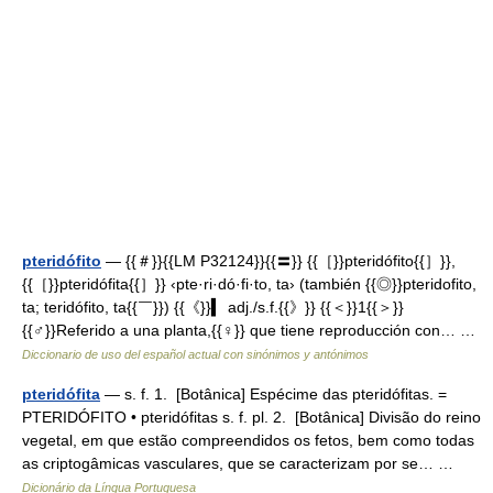
pteridófito
— {{＃}}{{LM P32124}}{{〓}} {{［}}pteridófito{{］}},
{{［}}pteridófita{{］}} ‹pte·ri·dó·fi·to, ta› (también {{◎}}pteridofito,
ta; teridófito, ta{{￣}}) {{《}}▍ adj./s.f.{{》}} {{＜}}1{{＞}}
{{♂}}Referido a una planta,{{♀}} que tiene reproducción con… …
Diccionario de uso del español actual con sinónimos y antónimos
pteridófita
— s. f. 1. [Botânica] Espécime das pteridófitas. =
PTERIDÓFITO • pteridófitas s. f. pl. 2. [Botânica] Divisão do reino
vegetal, em que estão compreendidos os fetos, bem como todas
as criptogâmicas vasculares, que se caracterizam por se… …
Dicionário da Língua Portuguesa