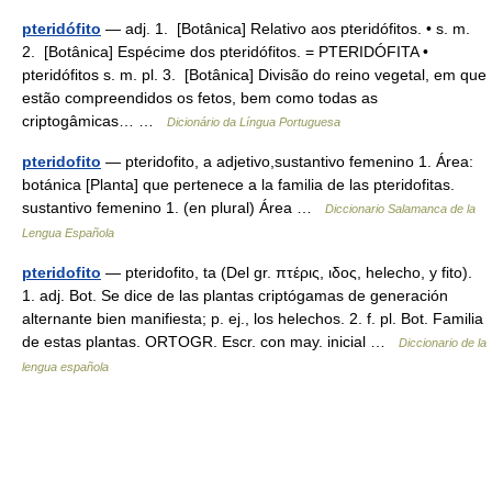
pteridófito
— adj. 1. [Botânica] Relativo aos pteridófitos. • s. m.
2. [Botânica] Espécime dos pteridófitos. = PTERIDÓFITA •
pteridófitos s. m. pl. 3. [Botânica] Divisão do reino vegetal, em que
estão compreendidos os fetos, bem como todas as
criptogâmicas… …
Dicionário da Língua Portuguesa
pteridofito
— pteridofito, a adjetivo,sustantivo femenino 1. Área:
botánica [Planta] que pertenece a la familia de las pteridofitas.
sustantivo femenino 1. (en plural) Área …
Diccionario Salamanca de la
Lengua Española
pteridofito
— pteridofito, ta (Del gr. πτέρις, ιδος, helecho, y fito).
1. adj. Bot. Se dice de las plantas criptógamas de generación
alternante bien manifiesta; p. ej., los helechos. 2. f. pl. Bot. Familia
de estas plantas. ORTOGR. Escr. con may. inicial …
Diccionario de la
lengua española