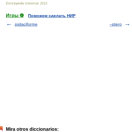
Enciclopedia Universal
.
2012
.
Игры ⚽
Поможем сделать НИР
psitaciforme
‒ptero
Mira otros diccionarios: