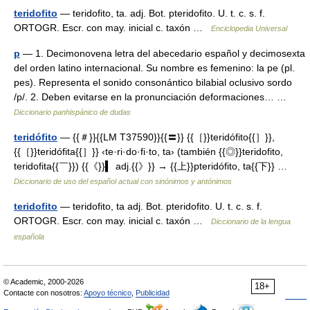
teridofito
— teridofito, ta. adj. Bot. pteridofito. U. t. c. s. f.
ORTOGR. Escr. con may. inicial c. taxón …
Enciclopedia Universal
p
— 1. Decimonovena letra del abecedario español y decimosexta
del orden latino internacional. Su nombre es femenino: la pe (pl.
pes). Representa el sonido consonántico bilabial oclusivo sordo
/p/. 2. Deben evitarse en la pronunciación deformaciones… …
Diccionario panhispánico de dudas
teridófito
— {{＃}}{{LM T37590}}{{〓}} {{［}}teridófito{{］}},
{{［}}teridófita{{］}} ‹te·ri·do·fi·to, ta› (también {{◎}}teridofito,
teridofita{{￣}}) {{《}}▍ adj.{{》}} → {{上}}pteridófito, ta{{下}} …
Diccionario de uso del español actual con sinónimos y antónimos
teridofito
— teridofito, ta adj. Bot. pteridofito. U. t. c. s. f.
ORTOGR. Escr. con may. inicial c. taxón …
Diccionario de la lengua
española
© Academic, 2000-2026
18+
Contacte con nosotros:
Apoyo técnico
,
Publicidad