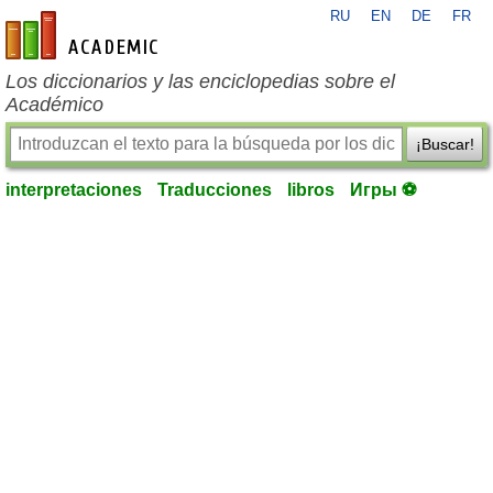
RU
EN
DE
FR
es-academic.com
Los diccionarios y las enciclopedias sobre el
Académico
¡Buscar!
interpretaciones
Traducciones
libros
Игры ⚽