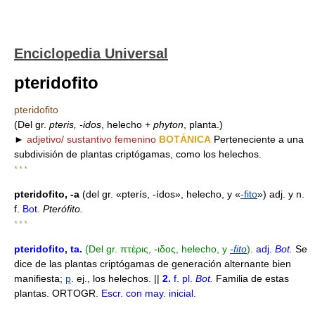
Enciclopedia Universal
pteridofito
pteridofito
(Del gr.
pteris, -idos
, helecho +
phyton
, planta.)
►
adjetivo/ sustantivo femenino
BOTÁNICA
Perteneciente a una
subdivisión de plantas criptógamas, como los helechos.
* * *
pteridofito, -a
(del gr. «pterís, -ídos», helecho, y «
-fito
») adj. y n.
f.
Bot.
Pterófito.
* * *
pteridofito
, ta
.
(Del gr. πτέρις, -ιδος, helecho,
y
-fito
).
adj.
Bot.
Se
dice de las plantas criptógamas de generación alternante bien
manifiesta;
p
. ej., los helechos. ||
2.
f.
pl.
Bot.
Familia de estas
plantas. ORTOGR.
Escr. con may. inicial
.